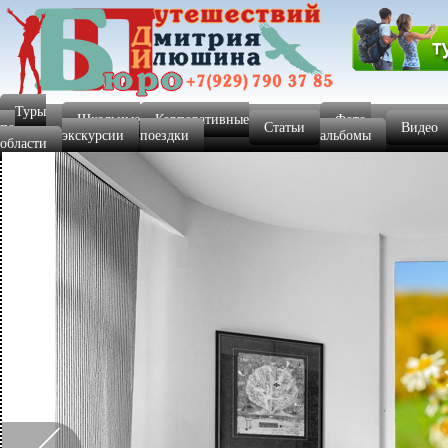
Туры
Школьные
Корпоративные
Фото-
по
Статьи
Видео
экскурсии
поездки
альбомы
области