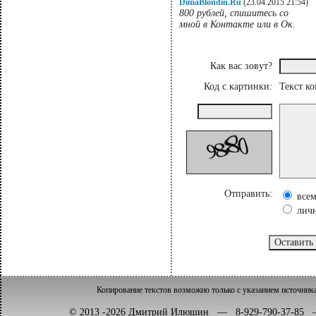
DimaBlondin.Ru
(23.04.2015 21:54)
800 рублей, спишитесь со
мной в Контакте или в Ок.
Как вас зовут?
Код с картинки:
Текст к
Отправить:
все
лич
Копирование текстов возможно только с указанием источник
© 2013 -2026 Дмитрий Илюшин — 8-929-790-37-8