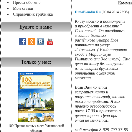
Пресса обо мне
Коммен
Мои статьи
DimaBlondin.Ru
(08.04.2014 22:35)
Справочник грибника
Книгу можно и посмотреть
Будьте с нами:
и приобрести в магазине "
Своя полка". Он находиться
в здании бывшего
расчётного центра Глав
почтамта на улице
Л.Толстого. ( Вход напротив
входа в Мариинскую
Гимназию или 3-ю школу). Там
Только у нас:
цена на книгу без накрутки
из-за старых дружеских
отношений с хозяином
магазина.
Если Вам хочется
встреться лично и
получить автограф, то это
тоже не проблема. Я как
правило освобождаюсь
после 17.00 и приезжаю в
центр города. Цена при
этом не меняется..
100 Православных мест Ульяновской
мой телефон 8-929-790-37-85
области