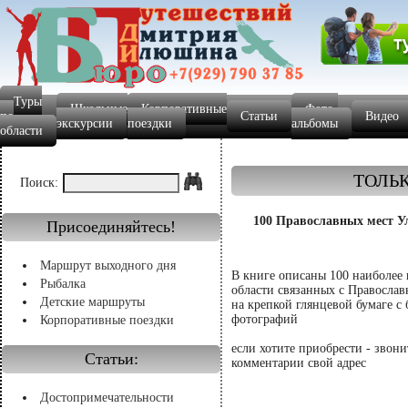
Туры
Школьные
Корпоративные
Фото-
по
Статьи
Видео
экскурсии
поездки
альбомы
области
ТОЛЬК
Поиск:
100 Православных мест Ул
Присоединяйтесь!
Маршрут выходного дня
В книге описаны 100 наиболее 
Рыбалка
области связанных с Православ
Детские маршруты
на крепкой глянцевой бумаге с
фотографий
Корпоративные поездки
если хотите приобрести - звони
Статьи:
комментарии свой адрес
Достопримечательности