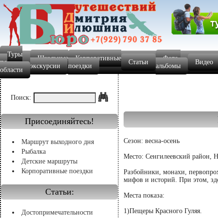
Туры
Школьные
Корпоративные
Фото-
по
Статьи
Видео
экскурсии
поездки
альбомы
области
Поиск:
Присоединяйтесь!
Сезон: весна-осень
Маршрут выходного дня
Рыбалка
Место: Сенгилеевский район, 
Детские маршруты
Корпоративные поездки
Разбойники, монахи, первопрох
мифов и историй. При этом, зд
Статьи:
Места показа:
1)Пещеры Красного Гуляя.
Достопримечательности