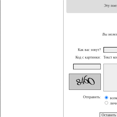
Эту пое
Вы может
Как вас зовут?
Код с картинки:
Текст к
Отправить:
все
лич