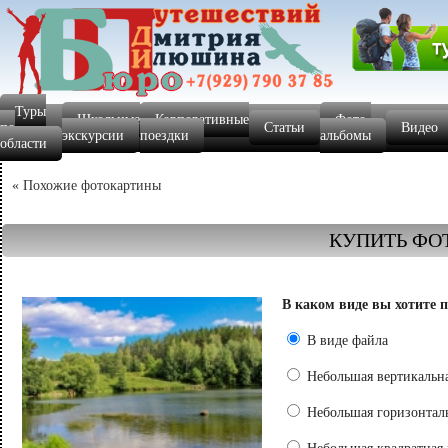
Туры
Школьные
Корпоративные
Фото-
по
Статьи
Видео
экскурсии
поездки
альбомы
области
« Похожие фотокартины
КУПИТЬ ФО
В каком виде вы хотите 
В виде файла
Небольшая вертикальна
Небольшая горизонталь