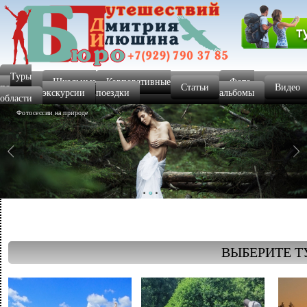
Туры
Школьные
Корпоративные
Фото-
по
Статьи
Видео
экскурсии
поездки
альбомы
области
Фотосессии на природе
ВЫБЕРИТЕ Т