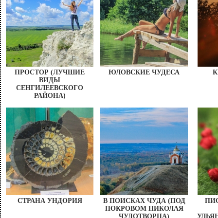
ПРОСТОР (ЛУЧШИЕ
ЮЛОВСКИЕ ЧУДЕСА
К
ВИДЫ
СЕНГИЛЕЕВСКОГО
РАЙОНА)
СТРАНА УНДОРИЯ
В ПОИСКАХ ЧУДА (ПОД
ПИ
ПОКРОВОМ НИКОЛАЯ
ЧУДОТВОРЦА)
УЛЬЯ