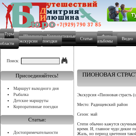
Туры
Школьные
Корпоративные
Фото-
по
Статьи
Видео
экскурсии
поездки
альбомы
области
Поиск:
ПИОНОВАЯ СТРАС
Присоединяйтесь!
Маршрут выходного дня
Рыбалка
Экскурсия «Пионовая страсть (
Детские маршруты
Место: Радищевский район
Корпоративные поездки
Сезон: май
Статьи:
Степи обычно кажутся скучными
время. И, главное чудо:дикие 
Достопримечательности
Жаль, но период цветения тако