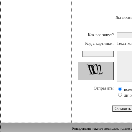
Вы может
Как вас зовут?
Код с картинки:
Текст к
Отправить:
все
лич
Копирование текстов возможно только с