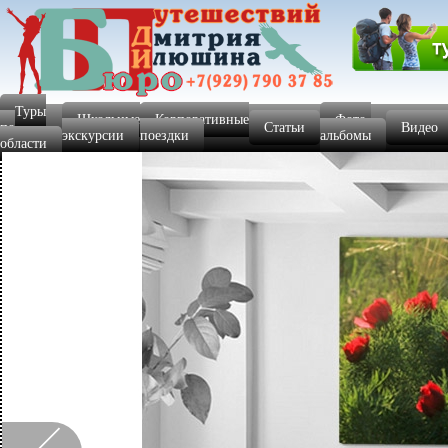
Туры
Школьные
Корпоративные
Фото-
по
Статьи
Видео
экскурсии
поездки
альбомы
области