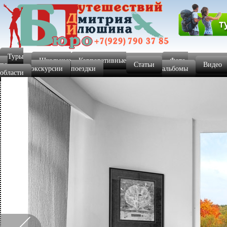
Туры
Школьные
Корпоративные
Фото-
по
Статьи
Видео
экскурсии
поездки
альбомы
области