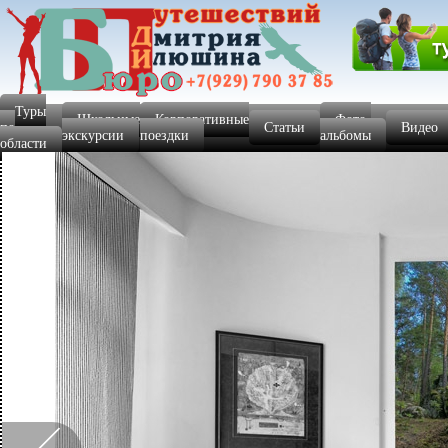
Туры
Школьные
Корпоративные
Фото-
по
Статьи
Видео
экскурсии
поездки
альбомы
области