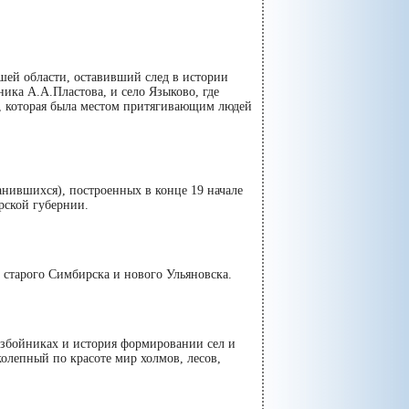
ей области, оставивший след в истории
ика А.А.Пластова, и село Языково, где
х, которая была местом притягивающим людей
анившихся), построенных в конце 19 начале
рской губернии.
старого Симбирска и нового Ульяновска.
азбойниках и история формировании сел и
колепный по красоте мир холмов, лесов,