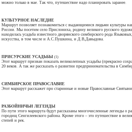
можно только в мае. Так что, путешествие надо планировать заранее.
КУЛЬТУРНОЕ НАСЛЕДИЕ
Маршрут позволяет познакомиться с выдающимися людьми культуры наш
России. Мы посетим село Прислониха, родину великого русского художн
находилась усадьба известного дворянского симбирского рода Языковы
искусства, в том числе и А.С.Пушкина, и Д.В,Давыдова.
ПРИСУРСКИЕ УСАДЬБЫ
(1)
Этот маршрут призван показать великолепных усадьбы (прекрасно сохр
20 веков. А так же рассказать о развитии предпринимательства в Симби
СИМБИРСКОЕ ПРАВОСЛАВИЕ
Этот маршрут расскажет про старинные и новые Православные Святыни 
РАЗБОЙНИЧЬИ ЛЕГЕНДЫ
По пути этого маршрута будут рассказаны многочисленные легенды о р
городищ Сенгилеевского района. Кроме этого – это путешествие в вели
степей и рек.