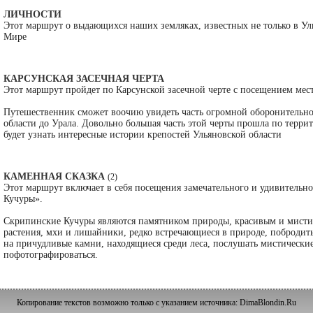
ЛИЧНОСТИ
Этот маршрут о выдающихся наших земляках, известных не только в Уль
Мире
КАРСУНСКАЯ ЗАСЕЧНАЯ ЧЕРТА
Этот маршрут пройдет по Карсунской засечной черте с посещением мест
Путешественник сможет воочию увидеть часть огромной оборонительно
области до Урала. Довольно большая часть этой черты прошла по терр
будет узнать интересные истории крепостей Ульяновской области
КАМЕННАЯ СКАЗКА
(2)
Этот маршрут включает в себя посещения замечательного и удивитель
Кучуры».
Скрипинские Кучуры являются памятником природы, красивым и мисти
растения, мхи и лишайники, редко встречающиеся в природе, побродить
на причудливые камни, находящиеся среди леса, послушать мистические
пофотографироваться.
Копирование текстов возможно только с указанием источника: DimaBlondin.Ru