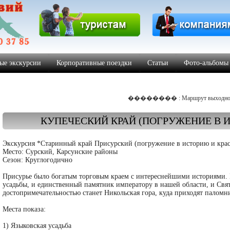
ые экскурсии
Корпоративные поездки
Статьи
Фото-альбомы
�������� : Маршрут выходног
КУПЕЧЕСКИЙ КРАЙ (ПОГРУЖЕНИЕ В 
Экскурсия *Старинный край Присурский (погружение в историю и крас
Место: Сурский, Карсунские районы
Сезон: Круглогодично
Присурье было богатым торговым краем с интереснейшими историями. 
усадьбы, и единственный памятник императору в нашей области, и Свя
достопримечательностью станет Никольская гора, куда приходят паломни
Места показа:
1) Языковская усадьба