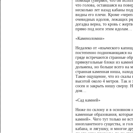
помощи (уверяют, что он испол
что голова, оставшаяся на пове
несколько лет назад кабаны под
видны его плечи. Кроме «череп
очевидных идолов, лежащих ряд
догадка верна, то кровь с жерт
прямо под ноги этим идолам…
«Каменоломни»
Недалеко от «языческого капищ
постепенно поднимающаяся на д
гряде встречаются странные об
прямоугольные блоки из камней
дольмена, но больше всего на 
странная каменная ниша, наход
Такое ощущение, что из скалы 
высотой около 4 метров. Так и 
сосен и закрыть нишу сверху. 
дом…
«Сад камней»
Ниже по склону и в основном н
каменные образования, которые 
камней». Чего тут только не вс
инопланетного существа, и гол
кабана, и лягушку, и многое д