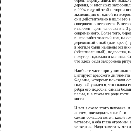
череп. Перепугались не только 
деревня, и впопыхах захоронил
в 2004 году об этой истории в
экспедицию от одной из всерос
они действительно нашли это з
совершенно нетронута. В нетро
извлечен череп человека в 2-3
современного. Более того, чере
в него забит толстый кол, на о
деревянный столб (или крест),
в могиле были найдены останк
(обезглавленный), подростка, 
полуторагодовалого малыша. С
что здесь была захоронена риту
Наиболее часто при упоминани
цитируют арабского дипломата
Фадлана, которому показали ос
году: «И увидел я, что голова 
ребра его подобны самым боль
пальм, и в таком же роде кости
кости…
И вот я около этого человека, 
локтем, двенадцать локтей, и в
самый большой котел, какой тол
четверти, а оба глаза огромны
четверти». Надо заметить, что 