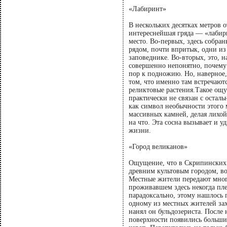
«Лабиринт»
В нескольких десятках метров 
интереснейшая гряда — «лабири
место. Во-первых, здесь собран
рядом, почти впритык, одни из
заповеднике. Во-вторых, это, на
совершенно непонятно, почему 
пор к подножию. Но, наверное,
том, что именно там встречаю
реликтовые растения.Такое ощу
практически не связан с оста
как символ необычности этого 
массивных камней, делая лихой 
на что. Эта сосна вызывает и 
жизни.
«Город великанов»
Ощущение, что в Скрипинских 
древним культовым городом, воз
Местные жители передают мног
проживавшем здесь некогда пл
парадоксально, этому нашлось 
одному из местных жителей зах
нанял он бульдозериста. После 
поверхности появились больши