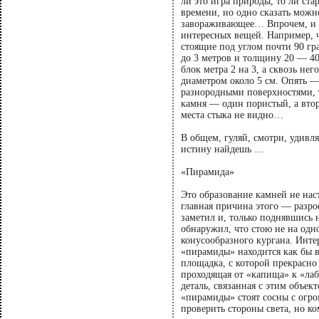
ли это игра природы, то ли ста
времени, но одно сказать можн
завораживающее… Впрочем, и т
интересных вещей. Например, ч
стоящие под углом почти 90 гр
до 3 метров и толщину 20 — 4
блок метра 2 на 3, а сквозь не
диаметром около 5 см. Опять —
разнородными поверхностями, 
камня — один пористый, а вто
места стыка не видно…
В общем, гуляй, смотри, удивл
истину найдешь …
«Пирамида»
Это образование камней не нас
главная причина этого — разрос
заметил и, только поднявшись 
обнаружил, что стою не на одн
конусообразного кургана. Инте
«пирамиды» находится как бы 
площадка, с которой прекрасно
проходящая от «капища» к «ла
деталь, связанная с этим объек
«пирамиды» стоят сосны с огро
проверить стороны света, но к