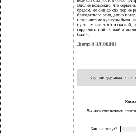
великан был ростом более чет
Вполне возможно, что серьезны
бредом, но они до сих пор не 
благодатного огня, давно потер
исторические культуры были н
пусть им кажется это сказкой, 
гордились этой сказкой и могли
был!».
Дмитрий ИЛЮШИН
Эту поездку можно заказ
Комм
Вы можете первым проком
Как вас зовут?