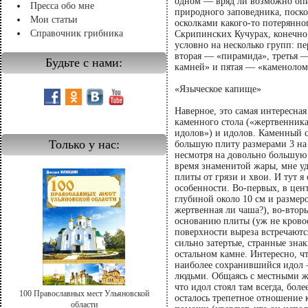
одном — вряд ли возможно опи
Пресса обо мне
природного заповедника, поск
Мои статьи
осколками какого-то потерянно
Справочник грибника
Скрипинских Кучурах, конечно,
условно на несколько групп: п
вторая — «пирамида», третья —
Будьте с нами:
камней» и пятая — «каменолом
«Языческое капище»
Наверное, это самая интересная
каменного стола («жертвенника
идолов») и идолов. Каменный с
Только у нас:
большую плиту размерами 3 на 
несмотря на довольно большую 
время знаменитой жары, мне уд
плиты от грязи и хвои. И тут 
особенности. Во-первых, в цен
глубиной около 10 см и размеро
жертвенная ли чаша?), во-вторы
основанию плиты (уж не кровост
поверхности выреза встречаютс
сильно затертые, странные знак
остальном камне. Интересно, чт
наиболее сохранившийся идол —
людьми. Общаясь с местными жи
что идол стоял там всегда, бол
100 Православных мест Ульяновской
осталось трепетное отношение к
области