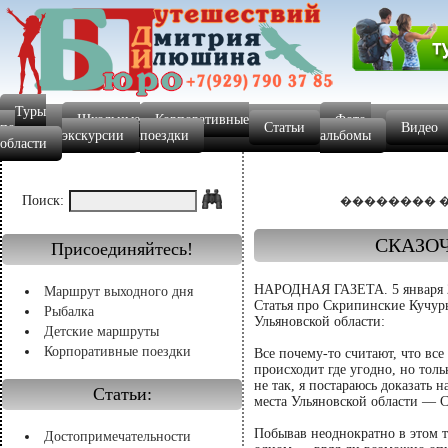
Туры
Школьные
Корпоративные
Фото-
по
Статьи
Видео
экскурсии
поездки
альбомы
области
Поиск:
�������� ���
СКАЗО
Присоединяйтесь!
НАРОДНАЯ ГАЗЕТА. 5 января 
Маршрут выходного дня
Статья про Скрипинские Кучуры
Рыбалка
Ульяновской области:
Детские маршруты
Корпоративные поездки
Все почему-то считают, что вс
происходит где угодно, но тольк
не так, я постараюсь доказать 
Статьи:
места Ульяновской области — 
Побывав неоднократно в этом т
Достопримечательности