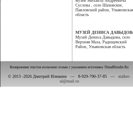
музей Михаила Андреевича
Суслова , село Шаховское,
Павловский район, Ульяновска
область
МУЗЕЙ ДЕНИСА ДАВЫДОВ
Музей Дениса Давыдова, село
Верхняя Маза, Радищевский
Район, Ульяновская область
Копирование текстов возможно только с указанием источника: DimaBlondin.Ru
© 2013 -2026 Дмитрий Илюшин — 8-929-790-37-85 —
stalker-
ul@mail.ru