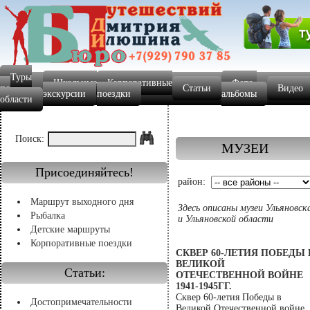
Туры
Школьные
Корпоративные
Фото-
по
Статьи
Видео
экскурсии
поездки
альбомы
области
Поиск:
МУЗЕИ
Присоединяйтесь!
район:
Маршрут выходного дня
Здесь описаны музеи Ульяновск
Рыбалка
и Ульяновской области
Детские маршруты
Корпоративные поездки
СКВЕР 60-ЛЕТИЯ ПОБЕДЫ 
ВЕЛИКОЙ
Статьи:
ОТЕЧЕСТВЕННОЙ ВОЙНЕ
1941-1945ГГ.
Сквер 60-летия Победы в
Достопримечательности
Великой Отечественной войне