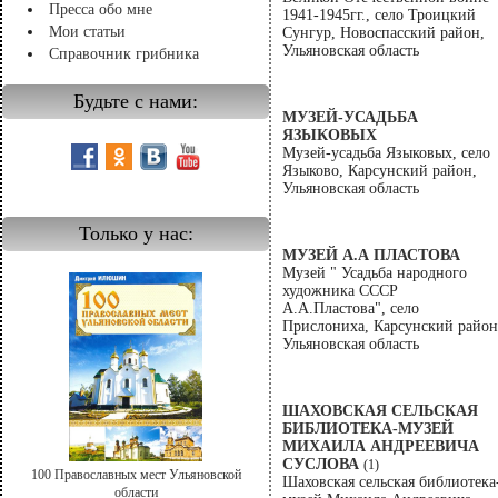
Пресса обо мне
1941-1945гг., село Троицкий
Мои статьи
Сунгур, Новоспасский район,
Ульяновская область
Справочник грибника
Будьте с нами:
МУЗЕЙ-УСАДЬБА
ЯЗЫКОВЫХ
Музей-усадьба Языковых, село
Языково, Карсунский район,
Ульяновская область
Только у нас:
МУЗЕЙ А.А ПЛАСТОВА
Музей " Усадьба народного
художника СССР
А.А.Пластова", село
Прислониха, Карсунский район
Ульяновская область
ШАХОВСКАЯ СЕЛЬСКАЯ
БИБЛИОТЕКА-МУЗЕЙ
МИХАИЛА АНДРЕЕВИЧА
СУСЛОВА
(1)
100 Православных мест Ульяновской
Шаховская сельская библиотека
области