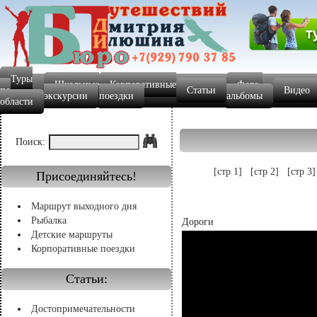
Туры
Школьные
Корпоративные
Фото-
по
Статьи
Видео
экскурсии
поездки
альбомы
области
Поиск:
[стр 1]
[стр 2]
[стр 3]
Присоединяйтесь!
Маршрут выходного дня
Рыбалка
Дороги
Детские маршруты
Корпоративные поездки
Статьи:
Достопримечательности