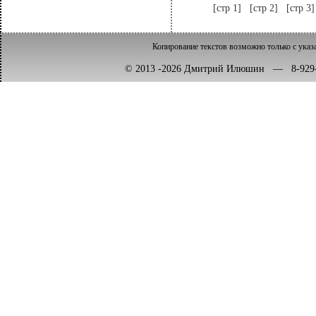
[стр 1]
[стр 2]
[стр 3]
Копирование текстов возможно только с указ
© 2013 -2026 Дмитрий Илюшин — 8-92